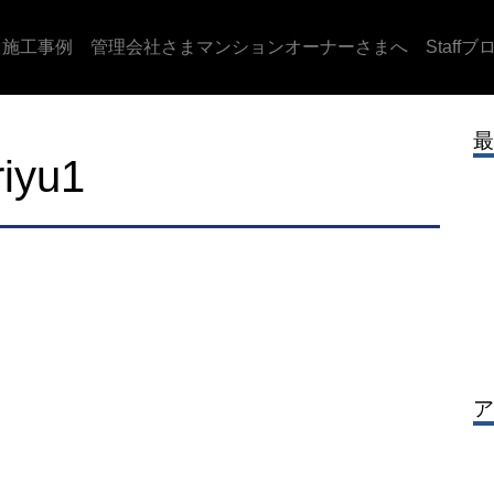
施工事例
管理会社さまマンションオーナーさまへ
Staffブ
最
riyu1
ア