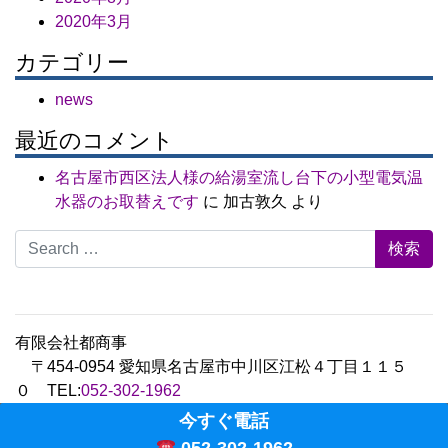
2020年3月
カテゴリー
news
最近のコメント
名古屋市西区法人様の給湯室流し台下の小型電気温
水器のお取替えです
に
加古敦久
より
Search for:
有限会社都商事
〒454-0954 愛知県名古屋市中川区江松４丁目１１５
０ TEL:
052-302-1962
Copyright © 2020 Miyako limited corporations.,Ltd All
今すぐ電話
Rights Reserved.