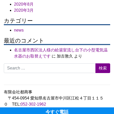
2020年8月
2020年3月
カテゴリー
news
最近のコメント
名古屋市西区法人様の給湯室流し台下の小型電気温
水器のお取替えです
に
加古敦久
より
Search for:
有限会社都商事
〒454-0954 愛知県名古屋市中川区江松４丁目１１５
０ TEL:
052-302-1962
Copyright © 2020 Miyako limited corporations.,Ltd All
今すぐ電話