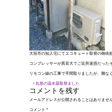
大垣市の知人宅にてエコキュート取替の御依
コンプレッサーが異音大でご近所迷惑だった
リモコン線の工事で手間取りましたが、難な
投稿ナビゲーション
丸形の温水器取替ました
コメントを残す
メールアドレスが公開されることはありませ
コメント
*