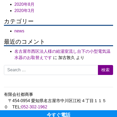
2020年8月
2020年3月
カテゴリー
news
最近のコメント
名古屋市西区法人様の給湯室流し台下の小型電気温
水器のお取替えです
に
加古敦久
より
Search for:
有限会社都商事
〒454-0954 愛知県名古屋市中川区江松４丁目１１５
０ TEL:
052-302-1962
Copyright © 2020 Miyako limited corporations.,Ltd All
今すぐ電話