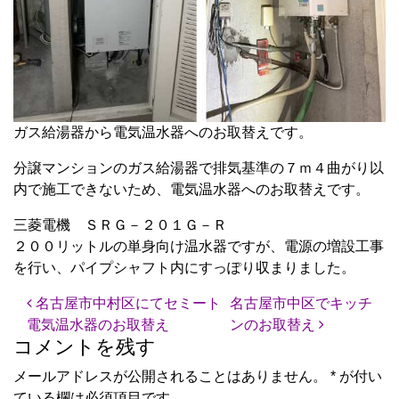
ガス給湯器から電気温水器へのお取替えです。
分譲マンションのガス給湯器で排気基準の７ｍ４曲がり以
内で施工できないため、電気温水器へのお取替えです。
三菱電機 ＳＲＧ－２０１Ｇ－Ｒ
２００リットルの単身向け温水器ですが、電源の増設工事
を行い、パイプシャフト内にすっぽり収まりました。
投稿ナビゲーション
名古屋市中村区にてセミート
名古屋市中区でキッチ
電気温水器のお取替え
ンのお取替え
コメントを残す
メールアドレスが公開されることはありません。
*
が付い
ている欄は必須項目です